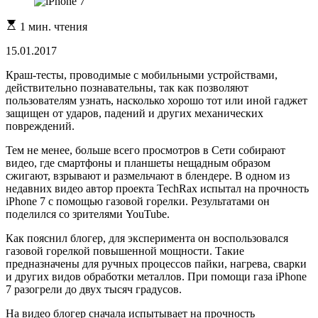
Расчетное
1 мин. чтения
время
чтения
15.01.2017
Краш-тесты, проводимые с мобильными устройствами,
действительно познавательны, так как позволяют
пользователям узнать, насколько хорошо тот или иной гаджет
защищен от ударов, падений и других механических
повреждений.
Тем не менее, больше всего просмотров в Сети собирают
видео, где смартфоны и планшеты нещадным образом
сжигают, взрывают и размельчают в блендере. В одном из
недавних видео автор проекта TechRax испытал на прочность
iPhone 7 с помощью газовой горелки. Результатами он
поделился со зрителями YouTube.
Как пояснил блогер, для эксперимента он воспользовался
газовой горелкой повышенной мощности. Такие
предназначены для ручных процессов пайки, нагрева, сварки
и других видов обработки металлов. При помощи газа iPhone
7 разогрели до двух тысяч градусов.
На видео блогер сначала испытывает на прочность