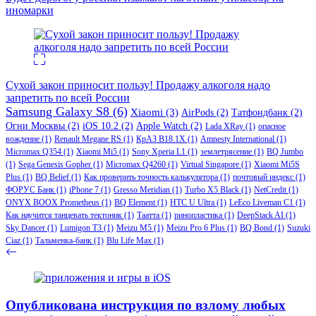
иномарки
Сухой закон приносит пользу! Продажу алкоголя надо
запретить по всей России
Samsung Galaxy S8
(6)
Xiaomi
(3)
AirPods
(2)
Татфондбанк
(2)
Огни Москвы
(2)
iOS 10.2
(2)
Apple Watch
(2)
Lada XRay
(1)
опасное
вождение
(1)
Renault Megane RS
(1)
КрАЗ В18.1Х
(1)
Amnesty International
(1)
Micromax Q354
(1)
Xiaomi Mi5
(1)
Sony Xperia L1
(1)
землетрясение
(1)
BQ Jumbo
(1)
Sega Genesis Gopher
(1)
Micromax Q4260
(1)
Virtual Singapore
(1)
Xiaomi Mi5S
Plus
(1)
BQ Belief
(1)
Как проверить точность калькулятора
(1)
почтовый индекс
(1)
ФОРУС Банк
(1)
iPhone 7
(1)
Gresso Meridian
(1)
Turbo X5 Black
(1)
NetCredit
(1)
ONYX BOOX Prometheus
(1)
BQ Element
(1)
HTC U Ultra
(1)
LeEco Liveman C1
(1)
Как научится танцевать тектоник
(1)
Таатта
(1)
ринопластика
(1)
DeepStack AI
(1)
Sky Dancer
(1)
Lumigon T3
(1)
Meizu M5
(1)
Meizu Pro 6 Plus
(1)
BQ Bond
(1)
Suzuki
Ciaz
(1)
Тальменка-банк
(1)
Blu Life Max
(1)
Опубликована инструкция по взлому любых