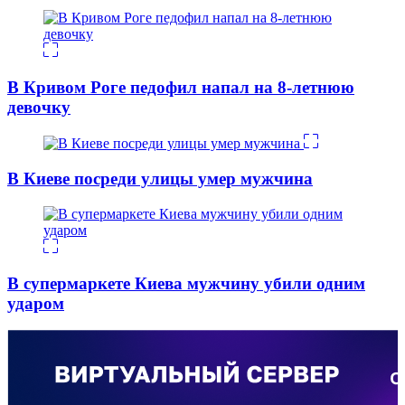
В Кривом Роге педофил напал на 8-летнюю
девочку
В Киеве посреди улицы умер мужчина
В супермаркете Киева мужчину убили одним
ударом