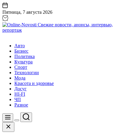
Перейти
к
Пятница, 7 августа 2026
содержанию
Online-
Novosti
Авто
Свежие
Бизнес
новости,
Политика
анонсы,
Культура
интервью,
Спорт
репортаж
Технологии
Мода
Красота и здоровье
Досуг
HI-FI
ЧП
Разное
Поиск
Меню
Цвет
Закрыть
переключателя