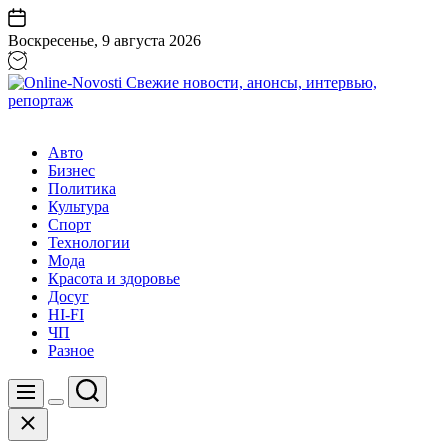
Перейти
к
Воскресенье, 9 августа 2026
содержанию
Online-
Novosti
Авто
Свежие
Бизнес
новости,
Политика
анонсы,
Культура
интервью,
Спорт
репортаж
Технологии
Мода
Красота и здоровье
Досуг
HI-FI
ЧП
Разное
Поиск
Меню
Цвет
Закрыть
переключателя