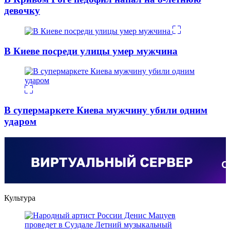
девочку
В Киеве посреди улицы умер мужчина
В супермаркете Киева мужчину убили одним
ударом
Культура