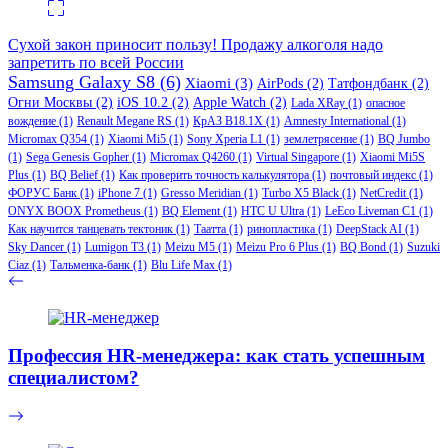
Сухой закон приносит пользу! Продажу алкоголя надо
запретить по всей России
Samsung Galaxy S8
(6)
Xiaomi
(3)
AirPods
(2)
Татфондбанк
(2)
Огни Москвы
(2)
iOS 10.2
(2)
Apple Watch
(2)
Lada XRay
(1)
опасное
вождение
(1)
Renault Megane RS
(1)
КрАЗ В18.1Х
(1)
Amnesty International
(1)
Micromax Q354
(1)
Xiaomi Mi5
(1)
Sony Xperia L1
(1)
землетрясение
(1)
BQ Jumbo
(1)
Sega Genesis Gopher
(1)
Micromax Q4260
(1)
Virtual Singapore
(1)
Xiaomi Mi5S
Plus
(1)
BQ Belief
(1)
Как проверить точность калькулятора
(1)
почтовый индекс
(1)
ФОРУС Банк
(1)
iPhone 7
(1)
Gresso Meridian
(1)
Turbo X5 Black
(1)
NetCredit
(1)
ONYX BOOX Prometheus
(1)
BQ Element
(1)
HTC U Ultra
(1)
LeEco Liveman C1
(1)
Как научится танцевать тектоник
(1)
Таатта
(1)
ринопластика
(1)
DeepStack AI
(1)
Sky Dancer
(1)
Lumigon T3
(1)
Meizu M5
(1)
Meizu Pro 6 Plus
(1)
BQ Bond
(1)
Suzuki
Ciaz
(1)
Тальменка-банк
(1)
Blu Life Max
(1)
Профессия HR-менеджера: как стать успешным
специалистом?