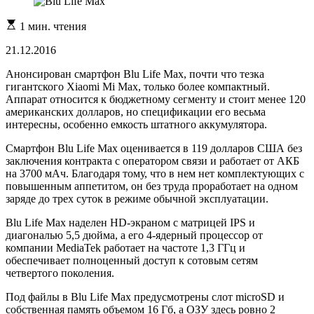
Расчетное
1 мин. чтения
время
чтения
21.12.2016
Анонсирован смартфон Blu Life Max, почти что тезка
гигантского Xiaomi Mi Max, только более компактный.
Аппарат относится к бюджетному сегменту и стоит менее 120
американских долларов, но спецификации его весьма
интересны, особенно емкость штатного аккумулятора.
Смартфон Blu Life Max оценивается в 119 долларов США без
заключения контракта с оператором связи и работает от АКБ
на 3700 мАч. Благодаря тому, что в нем нет комплектующих с
повышенным аппетитом, он без труда проработает на одном
заряде до трех суток в режиме обычной эксплуатации.
Blu Life Max наделен HD-экраном с матрицей IPS и
диагональю 5,5 дюйма, а его 4-ядерный процессор от
компании MediaTek работает на частоте 1,3 ГГц и
обеспечивает полноценный доступ к сотовым сетям
четвертого поколения.
Под файлы в Blu Life Max предусмотрены слот microSD и
собственная память объемом 16 Гб, а ОЗУ здесь ровно 2