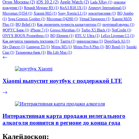
Огни Москвы
(2)
iOS 10.2
(2)
Apple Watch
(2)
Lada XRay
(1)
опасное
вождение
(1)
Renault Megane RS
(1)
КрАЗ В18.1Х
(1)
Amnesty International
(1)
Micromax Q354
(1)
Xiaomi Mi5
(1)
Sony Xperia L1
(1)
землетрясение
(1)
BQ Jumbo
(1)
Sega Genesis Gopher
(1)
Micromax Q4260
(1)
Virtual Singapore
(1)
Xiaomi Mi5S
Plus
(1)
BQ Belief
(1)
Как проверить точность калькулятора
(1)
почтовый индекс
(1)
ФОРУС Банк
(1)
iPhone 7
(1)
Gresso Meridian
(1)
Turbo X5 Black
(1)
NetCredit
(1)
ONYX BOOX Prometheus
(1)
BQ Element
(1)
HTC U Ultra
(1)
LeEco Liveman C1
(1)
Как научится танцевать тектоник
(1)
Таатта
(1)
ринопластика
(1)
DeepStack AI
(1)
Sky Dancer
(1)
Lumigon T3
(1)
Meizu M5
(1)
Meizu Pro 6 Plus
(1)
BQ Bond
(1)
Suzuki
Ciaz
(1)
Тальменка-банк
(1)
Blu Life Max
(1)
Xiaomi выпустит ноутбук с поддержкой LTE
Интерактивная карта продажи нелегального
алкоголя появится в регионе до конца года
Калейдоскоп: