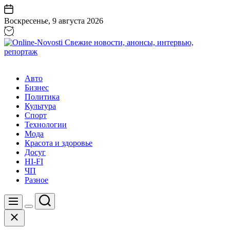
Перейти
к
Воскресенье, 9 августа 2026
содержанию
Online-
Novosti
Авто
Свежие
Бизнес
новости,
Политика
анонсы,
Культура
интервью,
Спорт
репортаж
Технологии
Мода
Красота и здоровье
Досуг
HI-FI
ЧП
Разное
Поиск
Меню
Цвет
Закрыть
переключателя