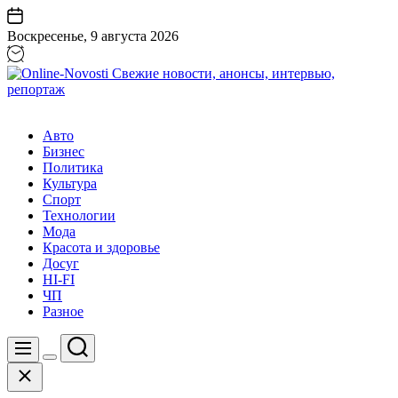
Перейти
к
Воскресенье, 9 августа 2026
содержанию
Online-
Novosti
Авто
Свежие
Бизнес
новости,
Политика
анонсы,
Культура
интервью,
Спорт
репортаж
Технологии
Мода
Красота и здоровье
Досуг
HI-FI
ЧП
Разное
Поиск
Меню
Цвет
Закрыть
переключателя