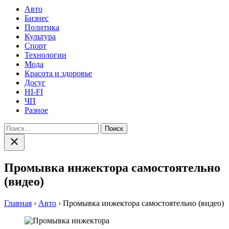
Авто
Бизнес
Политика
Культура
Спорт
Технологии
Мода
Красота и здоровье
Досуг
HI-FI
ЧП
Разное
Найти:
Закрыть
поиск
Промывка инжектора самостоятельно
(видео)
Главная
›
Авто
›
Промывка инжектора самостоятельно (видео)