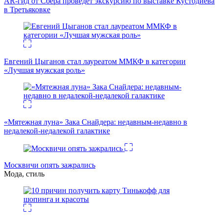
AR-гид от Сбера проведет экскурсию по выставке Кустодиева
в Третьяковке
Евгений Цыганов стал лауреатом ММКФ в категории
«Лучшая мужская роль»
«Мятежная луна» Зака Снайдера: недавным-недавно в
недалекой-недалекой галактике
Москвичи опять зажрались
Мода, стиль