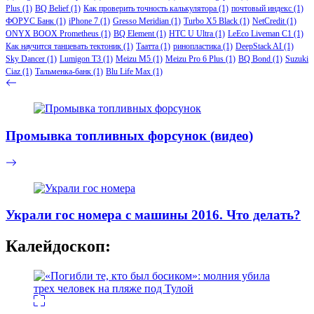
Plus
(1)
BQ Belief
(1)
Как проверить точность калькулятора
(1)
почтовый индекс
(1)
ФОРУС Банк
(1)
iPhone 7
(1)
Gresso Meridian
(1)
Turbo X5 Black
(1)
NetCredit
(1)
ONYX BOOX Prometheus
(1)
BQ Element
(1)
HTC U Ultra
(1)
LeEco Liveman C1
(1)
Как научится танцевать тектоник
(1)
Таатта
(1)
ринопластика
(1)
DeepStack AI
(1)
Sky Dancer
(1)
Lumigon T3
(1)
Meizu M5
(1)
Meizu Pro 6 Plus
(1)
BQ Bond
(1)
Suzuki
Ciaz
(1)
Тальменка-банк
(1)
Blu Life Max
(1)
Промывка топливных форсунок (видео)
Украли гос номера с машины 2016. Что делать?
Калейдоскоп: