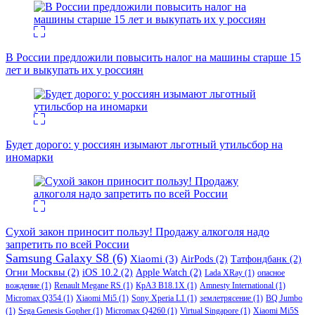
В России предложили повысить налог на машины старше 15
лет и выкупать их у россиян
Будет дорого: у россиян изымают льготный утильсбор на
иномарки
Сухой закон приносит пользу! Продажу алкоголя надо
запретить по всей России
Samsung Galaxy S8
(6)
Xiaomi
(3)
AirPods
(2)
Татфондбанк
(2)
Огни Москвы
(2)
iOS 10.2
(2)
Apple Watch
(2)
Lada XRay
(1)
опасное
вождение
(1)
Renault Megane RS
(1)
КрАЗ В18.1Х
(1)
Amnesty International
(1)
Micromax Q354
(1)
Xiaomi Mi5
(1)
Sony Xperia L1
(1)
землетрясение
(1)
BQ Jumbo
(1)
Sega Genesis Gopher
(1)
Micromax Q4260
(1)
Virtual Singapore
(1)
Xiaomi Mi5S