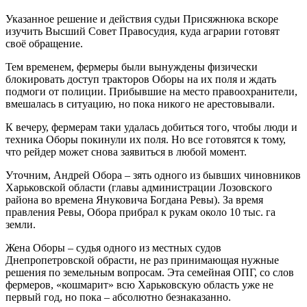
Указанное решение и действия судьи Присяжнюка вскоре
изучить Высший Совет Правосудия, куда аграрии готовят
своё обращение.
Тем временем, фермеры были вынуждены физически
блокировать доступ тракторов Оборы на их поля и ждать
подмоги от полиции. Прибывшие на место правоохранители,
вмешалась в ситуацию, но пока никого не арестовывали.
К вечеру, фермерам таки удалась добиться того, чтобы люди и
техника Оборы покинули их поля. Но все готовятся к тому,
что рейдер может снова заявиться в любой момент.
Уточним, Андрей Обора – зять одного из бывших чиновников
Харьковской области (главы администрации Лозовского
района во времена Януковича Богдана Ревы). За время
правления Ревы, Обора прибрал к рукам около 10 тыс. га
земли.
Жена Оборы – судья одного из местных судов
Днепропетровской обрасти, не раз принимающая нужные
решения по земельным вопросам. Эта семейная ОПГ, со слов
фермеров, «кошмарит» всю Харьковскую область уже не
первый год, но пока – абсолютно безнаказанно.