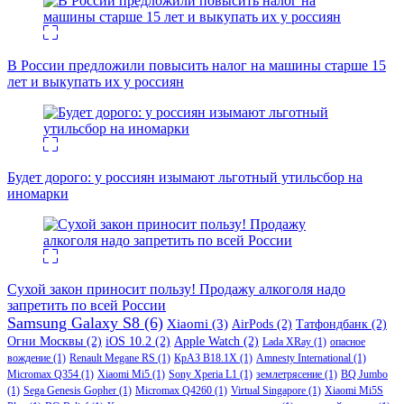
В России предложили повысить налог на машины старше 15
лет и выкупать их у россиян
Будет дорого: у россиян изымают льготный утильсбор на
иномарки
Сухой закон приносит пользу! Продажу алкоголя надо
запретить по всей России
Samsung Galaxy S8
(6)
Xiaomi
(3)
AirPods
(2)
Татфондбанк
(2)
Огни Москвы
(2)
iOS 10.2
(2)
Apple Watch
(2)
Lada XRay
(1)
опасное
вождение
(1)
Renault Megane RS
(1)
КрАЗ В18.1Х
(1)
Amnesty International
(1)
Micromax Q354
(1)
Xiaomi Mi5
(1)
Sony Xperia L1
(1)
землетрясение
(1)
BQ Jumbo
(1)
Sega Genesis Gopher
(1)
Micromax Q4260
(1)
Virtual Singapore
(1)
Xiaomi Mi5S