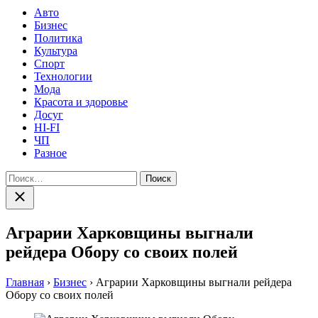
Авто
Бизнес
Политика
Культура
Спорт
Технологии
Мода
Красота и здоровье
Досуг
HI-FI
ЧП
Разное
Найти:
Закрыть
поиск
Аграрии Харковщины выгнали
рейдера Обору со своих полей
Главная
›
Бизнес
›
Аграрии Харковщины выгнали рейдера
Обору со своих полей