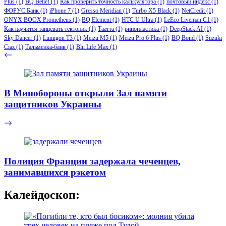
Plus
(1)
BQ Belief
(1)
Как проверить точность калькулятора
(1)
почтовый индекс
(1)
ФОРУС Банк
(1)
iPhone 7
(1)
Gresso Meridian
(1)
Turbo X5 Black
(1)
NetCredit
(1)
ONYX BOOX Prometheus
(1)
BQ Element
(1)
HTC U Ultra
(1)
LeEco Liveman C1
(1)
Как научится танцевать тектоник
(1)
Таатта
(1)
ринопластика
(1)
DeepStack AI
(1)
Sky Dancer
(1)
Lumigon T3
(1)
Meizu M5
(1)
Meizu Pro 6 Plus
(1)
BQ Bond
(1)
Suzuki
Ciaz
(1)
Тальменка-банк
(1)
Blu Life Max
(1)
В Минобороны открыли Зал памяти
защитников Украины
Полиция Франции задержала чеченцев,
занимавшихся рэкетом
Калейдоскоп: