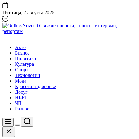
Перейти
к
Пятница, 7 августа 2026
содержанию
Online-
Novosti
Авто
Свежие
Бизнес
новости,
Политика
анонсы,
Культура
интервью,
Спорт
репортаж
Технологии
Мода
Красота и здоровье
Досуг
HI-FI
ЧП
Разное
Поиск
Меню
Цвет
Закрыть
переключателя