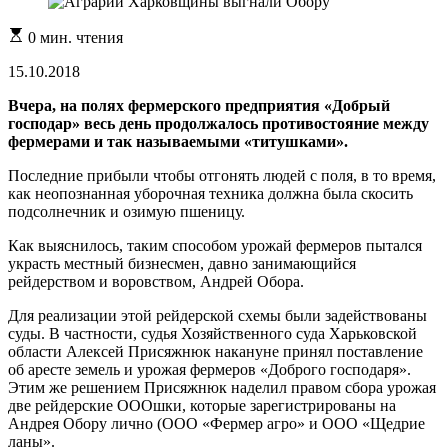
Расчетное
0 мин. чтения
время
чтения
15.10.2018
Вчера, на полях фермерского предприятия «Добрый
господар» весь день продолжалось противостояние между
фермерами и так называемыми «титушками».
Последние прибыли чтобы отгонять людей с поля, в то время,
как неопознанная уборочная техника должна была скосить
подсолнечник и озимую пшеницу.
Как выяснилось, таким способом урожай фермеров пытался
украсть местный бизнесмен, давно занимающийся
рейдерством и воровством, Андрей Обора.
Для реализации этой рейдерской схемы были задействованы
суды. В частности, судья Хозяйственного суда Харьковской
области Алексей Присяжнюк накануне принял поставление
об аресте земель и урожая фермеров «Доброго господаря».
Этим же решением Присяжнюк наделил правом сбора урожая
две рейдерские ОООшки, которые зарегистрированы на
Андрея Обору лично (ООО «Фермер агро» и ООО «Щедрие
ланы».