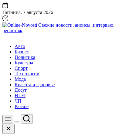
Перейти
к
Пятница, 7 августа 2026
содержанию
Online-
Novosti
Авто
Свежие
Бизнес
новости,
Политика
анонсы,
Культура
интервью,
Спорт
репортаж
Технологии
Мода
Красота и здоровье
Досуг
HI-FI
ЧП
Разное
Поиск
Меню
Цвет
Закрыть
переключателя