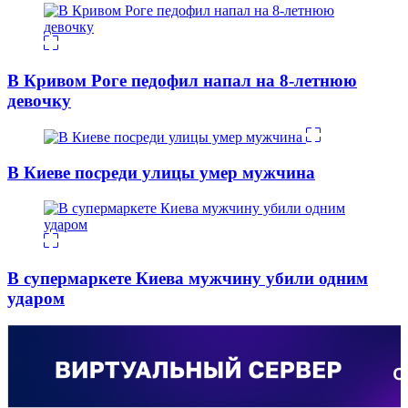
В Кривом Роге педофил напал на 8-летнюю
девочку
В Киеве посреди улицы умер мужчина
В супермаркете Киева мужчину убили одним
ударом