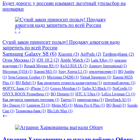
Будет дорого: у россиян изымают льготный утильсбор на
иномарки
Сухой закон приносит пользу! Продажу алкоголя надо
запретить по всей России
Samsung Galaxy S8
(6)
Xiaomi
(3)
AirPods
(2)
Татфондбанк
(2)
Огни Москвы
(2)
iOS 10.2
(2)
Apple Watch
(2)
Lada XRay
(1)
опасное
вождение
(1)
Renault Megane RS
(1)
КрАЗ В18.1Х
(1)
Amnesty International
(1)
Micromax Q354
(1)
Xiaomi Mi5
(1)
Sony Xperia L1
(1)
землетрясение
(1)
BQ Jumbo
(1)
Sega Genesis Gopher
(1)
Micromax Q4260
(1)
Virtual Singapore
(1)
Xiaomi Mi5S
Plus
(1)
BQ Belief
(1)
Как проверить точность калькулятора
(1)
почтовый индекс
(1)
ФОРУС Банк
(1)
iPhone 7
(1)
Gresso Meridian
(1)
Turbo X5 Black
(1)
NetCredit
(1)
ONYX BOOX Prometheus
(1)
BQ Element
(1)
HTC U Ultra
(1)
LeEco Liveman C1
(1)
Как научится танцевать тектоник
(1)
Таатта
(1)
ринопластика
(1)
DeepStack AI
(1)
Sky Dancer
(1)
Lumigon T3
(1)
Meizu M5
(1)
Meizu Pro 6 Plus
(1)
BQ Bond
(1)
Suzuki
Ciaz
(1)
Тальменка-банк
(1)
Blu Life Max
(1)
Аграрии Харковщины выгнали рейдера Обору