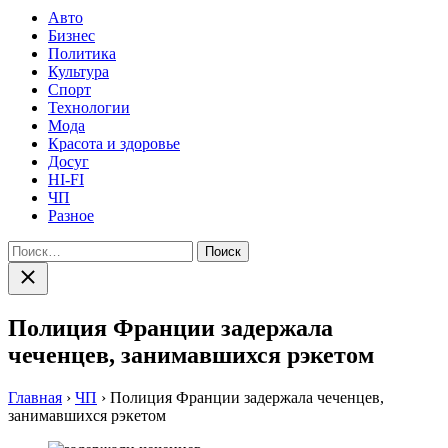
Авто
Бизнес
Политика
Культура
Спорт
Технологии
Мода
Красота и здоровье
Досуг
HI-FI
ЧП
Разное
Найти:
Закрыть
поиск
Полиция Франции задержала
чеченцев, занимавшихся рэкетом
Главная
›
ЧП
›
Полиция Франции задержала чеченцев,
занимавшихся рэкетом