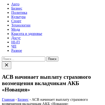
Авто
Бизнес
Политика
Культура
Спорт
Технологии
Мода
Красота и здоровье
Досуг
HI-FI
ЧП
Разное
Найти:
Закрыть
поиск
АСВ начинает выплату страхового
возмещения вкладчикам АКБ
«Новация»
Главная
›
Бизнес
›
АСВ начинает выплату страхового
возмещения вкладчикам АКБ «Новация»