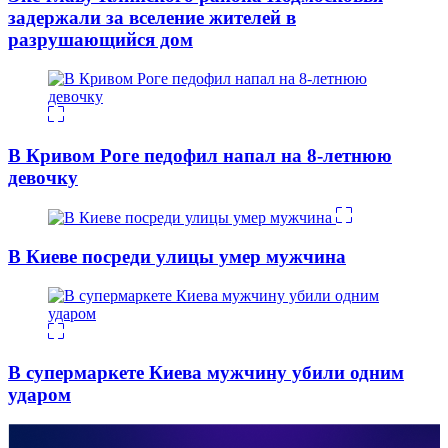
задержали за вселение жителей в
разрушающийся дом
В Кривом Роге педофил напал на 8-летнюю
девочку
В Киеве посреди улицы умер мужчина
В супермаркете Киева мужчину убили одним
ударом