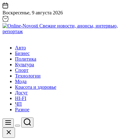
Перейти
к
Воскресенье, 9 августа 2026
содержанию
Online-
Novosti
Авто
Свежие
Бизнес
новости,
Политика
анонсы,
Культура
интервью,
Спорт
репортаж
Технологии
Мода
Красота и здоровье
Досуг
HI-FI
ЧП
Разное
Поиск
Меню
Цвет
Закрыть
переключателя