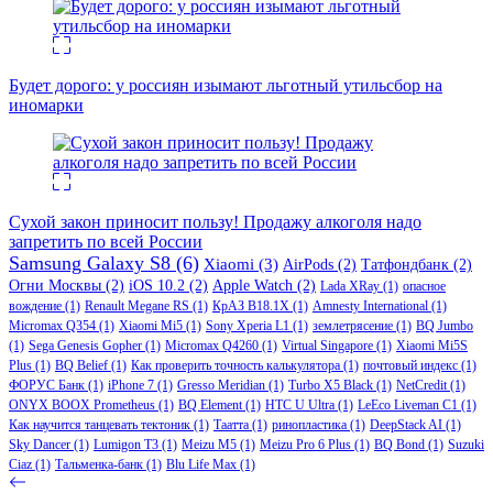
Будет дорого: у россиян изымают льготный утильсбор на
иномарки
Сухой закон приносит пользу! Продажу алкоголя надо
запретить по всей России
Samsung Galaxy S8
(6)
Xiaomi
(3)
AirPods
(2)
Татфондбанк
(2)
Огни Москвы
(2)
iOS 10.2
(2)
Apple Watch
(2)
Lada XRay
(1)
опасное
вождение
(1)
Renault Megane RS
(1)
КрАЗ В18.1Х
(1)
Amnesty International
(1)
Micromax Q354
(1)
Xiaomi Mi5
(1)
Sony Xperia L1
(1)
землетрясение
(1)
BQ Jumbo
(1)
Sega Genesis Gopher
(1)
Micromax Q4260
(1)
Virtual Singapore
(1)
Xiaomi Mi5S
Plus
(1)
BQ Belief
(1)
Как проверить точность калькулятора
(1)
почтовый индекс
(1)
ФОРУС Банк
(1)
iPhone 7
(1)
Gresso Meridian
(1)
Turbo X5 Black
(1)
NetCredit
(1)
ONYX BOOX Prometheus
(1)
BQ Element
(1)
HTC U Ultra
(1)
LeEco Liveman C1
(1)
Как научится танцевать тектоник
(1)
Таатта
(1)
ринопластика
(1)
DeepStack AI
(1)
Sky Dancer
(1)
Lumigon T3
(1)
Meizu M5
(1)
Meizu Pro 6 Plus
(1)
BQ Bond
(1)
Suzuki
Ciaz
(1)
Тальменка-банк
(1)
Blu Life Max
(1)