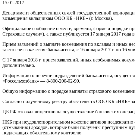
чтения
15.01.2017
Департамент общественных связей государственной корпорации
возмещения вкладчикам ООО КБ «НКБ» (г. Москва).
Официальное сообщение о месте, времени, форме и порядке при
Страховые случаи»), а также публикуется 17 января 2017 года в
Прием заявлений о выплате возмещения по вкладам и иных не
за его счет в качестве банка-агента, с 16 января 2017 г. по 16 янв
C 17 января 2018 г. прием заявлений, иных необходимых докум
дополнительно.
Информацию о перечне подразделений банка-агента, осущест
«Россельхозбанк» — 8-800-200-02-90.
Общую информацию о порядке выплаты страхового возмещения
Согласно полученному реестру обязательств ООО КБ «НКБ» за 
ЦБ РФ отозвал лицензию на осуществление банковских операци
НКБ при неудовлетворительном качестве активов неадекватно о
(отмыванию) доходов, которые были получены преступным пу
подлежащих обязательному контролю.