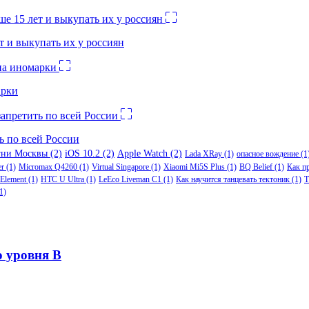
 и выкупать их у россиян
арки
ь по всей России
гни Москвы
(2)
iOS 10.2
(2)
Apple Watch
(2)
Lada XRay
(1)
опасное вождение
(1
er
(1)
Micromax Q4260
(1)
Virtual Singapore
(1)
Xiaomi Mi5S Plus
(1)
BQ Belief
(1)
Как п
Element
(1)
HTC U Ultra
(1)
LeEco Liveman C1
(1)
Как научится танцевать тектоник
(1)
Т
1)
 уровня B