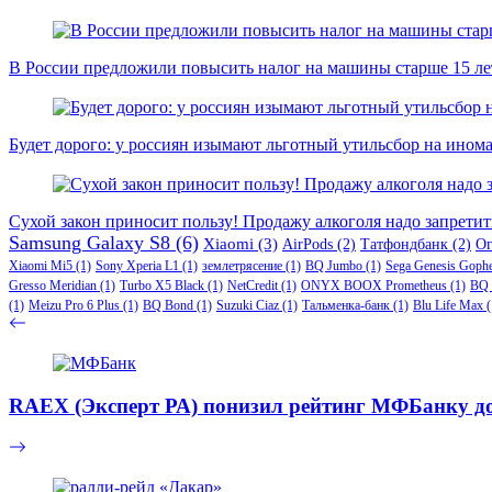
В России предложили повысить налог на машины старше 15 лет
Будет дорого: у россиян изымают льготный утильсбор на ином
Сухой закон приносит пользу! Продажу алкоголя надо запретит
Samsung Galaxy S8
(6)
Xiaomi
(3)
AirPods
(2)
Татфондбанк
(2)
О
Xiaomi Mi5
(1)
Sony Xperia L1
(1)
землетрясение
(1)
BQ Jumbo
(1)
Sega Genesis Goph
Gresso Meridian
(1)
Turbo X5 Black
(1)
NetCredit
(1)
ONYX BOOX Prometheus
(1)
BQ 
(1)
Meizu Pro 6 Plus
(1)
BQ Bond
(1)
Suzuki Ciaz
(1)
Тальменка-банк
(1)
Blu Life Max
(
RAEX (Эксперт РА) понизил рейтинг МФБанку до