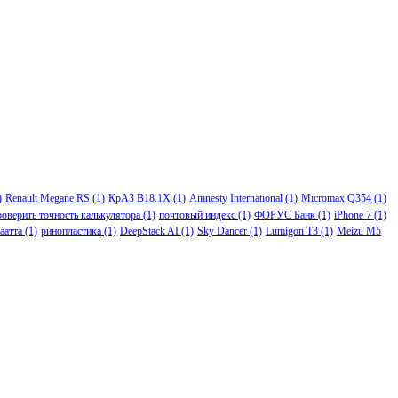
)
Renault Megane RS
(1)
КрАЗ В18.1Х
(1)
Amnesty International
(1)
Micromax Q354
(1)
роверить точность калькулятора
(1)
почтовый индекс
(1)
ФОРУС Банк
(1)
iPhone 7
(1)
аатта
(1)
ринопластика
(1)
DeepStack AI
(1)
Sky Dancer
(1)
Lumigon T3
(1)
Meizu M5