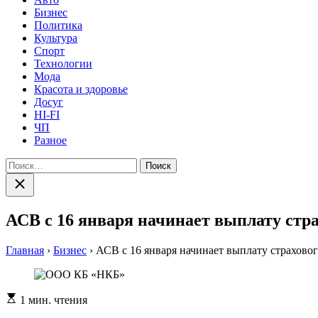
Бизнес
Политика
Культура
Спорт
Технологии
Мода
Красота и здоровье
Досуг
HI-FI
ЧП
Разное
Найти:
Закрыть
поиск
АСВ с 16 января начинает выплату ст
Главная
›
Бизнес
›
АСВ с 16 января начинает выплату страхов
Расчетное
1 мин. чтения
время