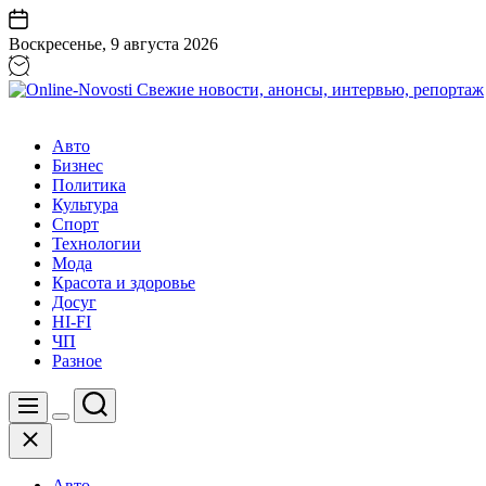
Перейти
к
Воскресенье, 9 августа 2026
содержанию
Online-
Novosti
Авто
Свежие
Бизнес
новости,
Политика
анонсы,
Культура
интервью,
Спорт
репортаж
Технологии
Мода
Красота и здоровье
Досуг
HI-FI
ЧП
Разное
Поиск
Меню
Цвет
Закрыть
переключателя
Авто