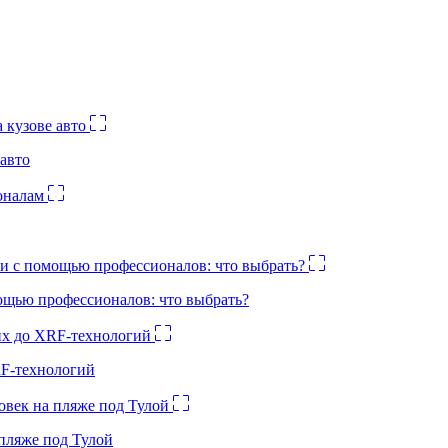
авто
ощью профессионалов: что выбрать?
RF-технологий
 пляже под Тулой