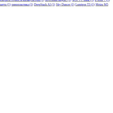
аатта
(1)
ринопластика
(1)
DeepStack AI
(1)
Sky Dancer
(1)
Lumigon T3
(1)
Meizu M5