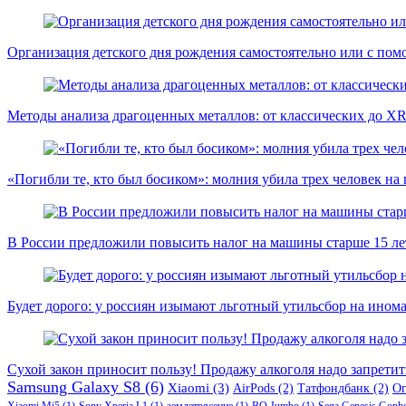
Организация детского дня рождения самостоятельно или с пом
Методы анализа драгоценных металлов: от классических до X
«Погибли те, кто был босиком»: молния убила трех человек на
В России предложили повысить налог на машины старше 15 лет
Будет дорого: у россиян изымают льготный утильсбор на ином
Сухой закон приносит пользу! Продажу алкоголя надо запретит
Samsung Galaxy S8
(6)
Xiaomi
(3)
AirPods
(2)
Татфондбанк
(2)
О
Xiaomi Mi5
(1)
Sony Xperia L1
(1)
землетрясение
(1)
BQ Jumbo
(1)
Sega Genesis Goph