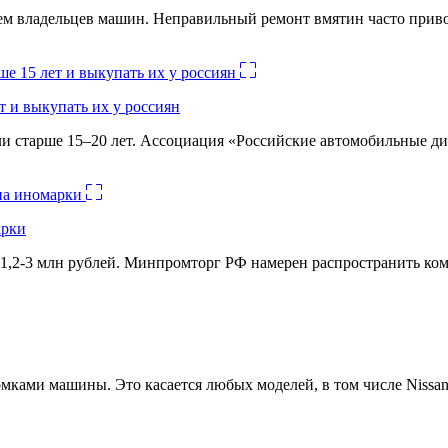
лем владельцев машин. Неправильный ремонт вмятин часто при
 и выкупать их у россиян
и старше 15–20 лет. Ассоциация «Российские автомобильные д
арки
1,2-3 млн рублей. Минпромторг РФ намерен распространить комм
ами машины. Это касается любых моделей, в том числе Nissan 