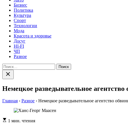
Бизнес
Политика
Культура
Спорт
Технологии
Мода
Красота и здоровье
Досуг
HI-FI
ЧП
Разное
Найти:
Закрыть
поиск
Немецкое разведывательное агентство 
Главная
›
Разное
›
Немецкое разведывательное агентство обвин
Расчетное
1 мин. чтения
время