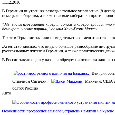
чтения
11.12.2016
В Германии внутренняя разведывательное управление (8 дека
немецкого общества, а также целевые кибератаки против поли
“Мы видим агрессивные кибершпионаж и кибероперации, что м
демократических партий,”-заявил Ханс-Георг Маасен.
Также в Германии заявили о свидетельствах вмешательства в 
.Агентство заявило, что видело большое разнообразие инстру
русскоязычных жителей Германии, а также политических движ
В России такую оценку назвали «бредом» и оставили данные 
Венгрия боит
Стивеном Сигалом
Маккейн: США д
боятся Россию
Авто
Особенности профессионального устранения вмятин на кузове 