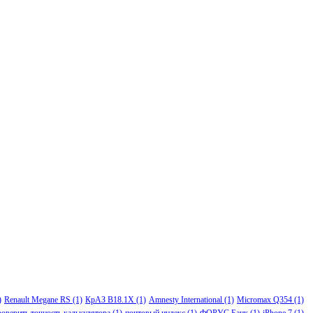
)
Renault Megane RS
(1)
КрАЗ В18.1Х
(1)
Amnesty International
(1)
Micromax Q354
(1)
роверить точность калькулятора
(1)
почтовый индекс
(1)
ФОРУС Банк
(1)
iPhone 7
(1)