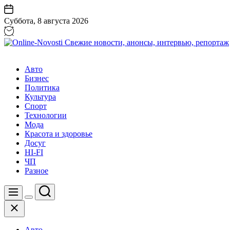
Перейти
к
Суббота, 8 августа 2026
содержанию
Online-
Novosti
Авто
Свежие
Бизнес
новости,
Политика
анонсы,
Культура
интервью,
Спорт
репортаж
Технологии
Мода
Красота и здоровье
Досуг
HI-FI
ЧП
Разное
Поиск
Меню
Цвет
Закрыть
переключателя
Авто