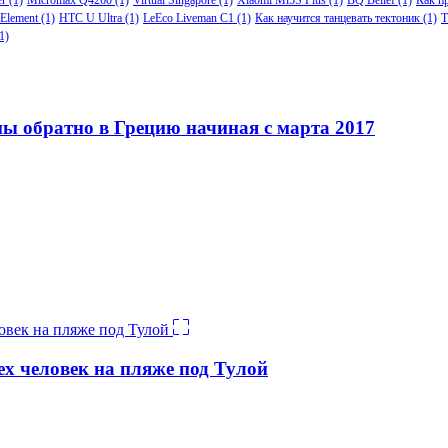
Element
(1)
HTC U Ultra
(1)
LeEco Liveman C1
(1)
Как научится танцевать тектоник
(1)
Т
1)
ы обратно в Грецию начиная с марта 2017
ех человек на пляже под Тулой