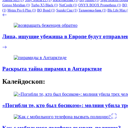
Gresso Meridian
(1)
Turbo X5 Black
(1)
NetCredit
(1)
ONYX BOOX Prometheus
(1)
BQ 
(1)
Meizu Pro 6 Plus
(1)
BQ Bond
(1)
Suzuki Ciaz
(1)
Тальменка-банк
(1)
Blu Life Max
(
Лица, ищущие убежища в Европе будут отправлен
Раскрыта тайна пирамид в Антарктиде
Калейдоскоп:
«Погибли те, кто был босиком»: молния убила тр
Как с мобильного телефона вызвать полицию?