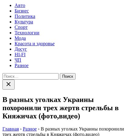
Авто
Бизнес
Политика
Культура
Спорт
Технологии
Мода
Красота и здоровье
Досуг
HI-FI
ЧП
Разное
Найти:
Закрыть
поиск
В разных уголках Украины
похоронили трех жертв стрельбы в
Княжичах (фото,видео)
Главная
›
Разное
›
В разных уголках Украины похоронили
трех жертв стрельбы в Княжичах (фото,видео)