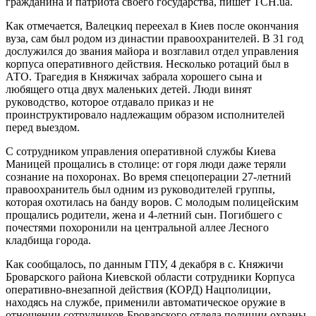
гражданина и патриота своего государства, пишет ТСН.uа.
Как отмечается, Валецкиq переехал в Киев после окончания
вуза, сам был родом из династии правоохранителей. В 31 год
дослужился до звания майора и возглавил отдел управления
корпуса оперативного действия. Несколько ротаций был в
АТО. Трагедия в Княжичах забрала хорошего сына и
любящего отца двух маленьких детей. Люди винят
руководство, которое отдавало приказ и не
проинструктировало надлежащим образом исполнителей
перед выездом.
С сотрудником управления оперативной службы Киева
Маницей прощались в столице: от горя люди даже теряли
сознание на похоронах. Во время спецоперации 27-летний
правоохранитель был одним из руководителей группы,
которая охотилась на банду воров. С молодым полицейским
прощались родители, жена и 4-летний сын. Погибшего с
почестями похоронили на центральной аллее Лесного
кладбища города.
Как сообщалось, по данным ГПУ, 4 декабря в с. Княжичи
Броварского района Киевской области сотрудники Корпуса
оперативно-внезапной действия (КОРД) Нацполиции,
находясь на службе, применили автоматическое оружие в
отношении сотрудников Броварского отдела полиции охраны,