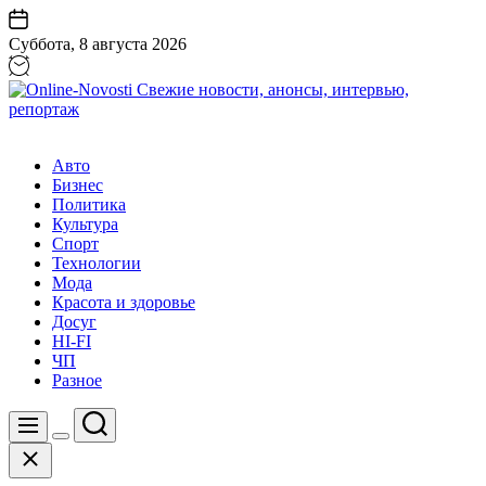
Перейти
к
Суббота, 8 августа 2026
содержанию
Online-
Novosti
Авто
Свежие
Бизнес
новости,
Политика
анонсы,
Культура
интервью,
Спорт
репортаж
Технологии
Мода
Красота и здоровье
Досуг
HI-FI
ЧП
Разное
Поиск
Меню
Цвет
Закрыть
переключателя