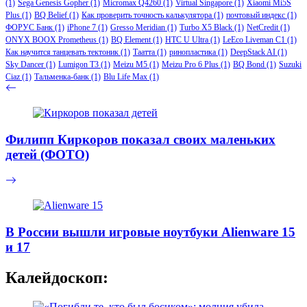
(1)
Sega Genesis Gopher
(1)
Micromax Q4260
(1)
Virtual Singapore
(1)
Xiaomi Mi5S
Plus
(1)
BQ Belief
(1)
Как проверить точность калькулятора
(1)
почтовый индекс
(1)
ФОРУС Банк
(1)
iPhone 7
(1)
Gresso Meridian
(1)
Turbo X5 Black
(1)
NetCredit
(1)
ONYX BOOX Prometheus
(1)
BQ Element
(1)
HTC U Ultra
(1)
LeEco Liveman C1
(1)
Как научится танцевать тектоник
(1)
Таатта
(1)
ринопластика
(1)
DeepStack AI
(1)
Sky Dancer
(1)
Lumigon T3
(1)
Meizu M5
(1)
Meizu Pro 6 Plus
(1)
BQ Bond
(1)
Suzuki
Ciaz
(1)
Тальменка-банк
(1)
Blu Life Max
(1)
Филипп Киркоров показал своих маленьких
детей (ФОТО)
В России вышли игровые ноутбуки Alienware 15
и 17
Калейдоскоп: