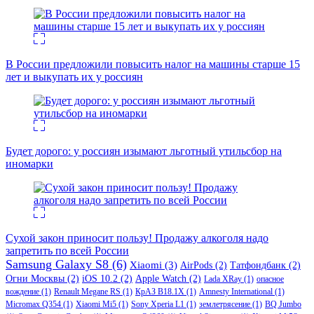
В России предложили повысить налог на машины старше 15
лет и выкупать их у россиян
Будет дорого: у россиян изымают льготный утильсбор на
иномарки
Сухой закон приносит пользу! Продажу алкоголя надо
запретить по всей России
Samsung Galaxy S8
(6)
Xiaomi
(3)
AirPods
(2)
Татфондбанк
(2)
Огни Москвы
(2)
iOS 10.2
(2)
Apple Watch
(2)
Lada XRay
(1)
опасное
вождение
(1)
Renault Megane RS
(1)
КрАЗ В18.1Х
(1)
Amnesty International
(1)
Micromax Q354
(1)
Xiaomi Mi5
(1)
Sony Xperia L1
(1)
землетрясение
(1)
BQ Jumbo