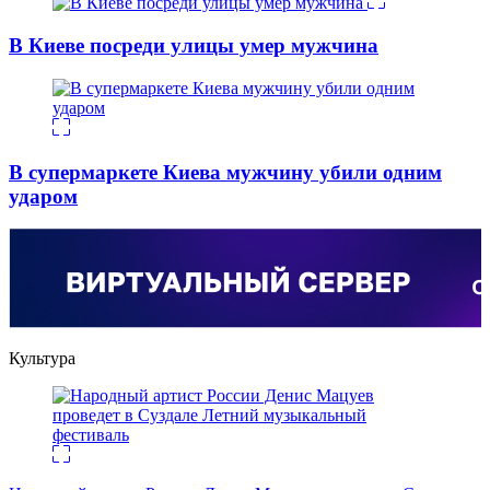
В Киеве посреди улицы умер мужчина
В супермаркете Киева мужчину убили одним
ударом
Культура