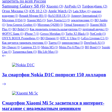
запретить по всей России
Samsung Galaxy S8
(6)
Xiaomi
(3)
AirPods
(2)
Татфондбанк
(2)
Огни Москвы
(2)
iOS 10.2
(2)
Apple Watch
(2)
Lada XRay
(1)
опасное
вождение
(1)
Renault Megane RS
(1)
КрАЗ В18.1Х
(1)
Amnesty International
(1)
Micromax Q354
(1)
Xiaomi Mi5
(1)
Sony Xperia L1
(1)
землетрясение
(1)
BQ Jumbo
(1)
Sega Genesis Gopher
(1)
Micromax Q4260
(1)
Virtual Singapore
(1)
Xiaomi Mi5S
Plus
(1)
BQ Belief
(1)
Как проверить точность калькулятора
(1)
почтовый индекс
(1)
ФОРУС Банк
(1)
iPhone 7
(1)
Gresso Meridian
(1)
Turbo X5 Black
(1)
NetCredit
(1)
ONYX BOOX Prometheus
(1)
BQ Element
(1)
HTC U Ultra
(1)
LeEco Liveman C1
(1)
Как научится танцевать тектоник
(1)
Таатта
(1)
ринопластика
(1)
DeepStack AI
(1)
Sky Dancer
(1)
Lumigon T3
(1)
Meizu M5
(1)
Meizu Pro 6 Plus
(1)
BQ Bond
(1)
Suzuki
Ciaz
(1)
Тальменка-банк
(1)
Blu Life Max
(1)
За смартфон Nokia D1C попросят 150 долларов
Смартфон Xiaomi Mi 5c засветился в интернет-
магазине с неадекватным ценником