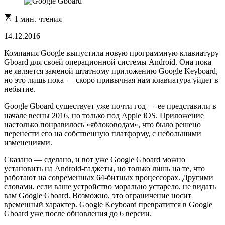
Расчетное
1 мин. чтения
время
чтения
14.12.2016
Компания Google выпустила новую программную клавиатуру
Gboard для своей операционной системы Android. Она пока
не является заменой штатному приложению Google Keyboard,
но это лишь пока — скоро привычная нам клавиатура уйдет в
небытие.
Google Gboard существует уже почти год — ее представили в
начале весны 2016, но только под Apple iOS. Приложение
настолько понравилось «яблоководам», что было решено
перенести его на собственную платформу, с небольшими
изменениями.
Сказано — сделано, и вот уже Google Gboard можно
установить на Android-гаджеты, но только лишь на те, что
работают на современных 64-битных процессорах. Другими
словами, если ваше устройство морально устарело, не видать
вам Google Gboard. Возможно, это ограничение носит
временный характер. Google Keyboard превратится в Google
Gboard уже после обновления до 6 версии.