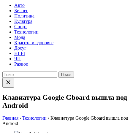
Авто
Бизнес
Политика
Культура
Спорт
Технологии
Мода
Красота и здоровье
Досуг
HI-FI
ЧП
Разное
Найти:
Закрыть
поиск
Клавиатура Google Gboard вышла под
Android
Главная
›
Технологии
›
Клавиатура Google Gboard вышла под
Android