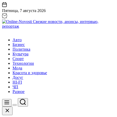
Перейти
к
Пятница, 7 августа 2026
содержанию
Online-
Novosti
Авто
Свежие
Бизнес
новости,
Политика
анонсы,
Культура
интервью,
Спорт
репортаж
Технологии
Мода
Красота и здоровье
Досуг
HI-FI
ЧП
Разное
Поиск
Меню
Цвет
Закрыть
переключателя