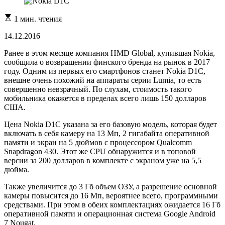
Расчетное
1 мин. чтения
время
чтения
14.12.2016
Ранее в этом месяце компания HMD Global, купившая Nokia,
сообщила о возвращении финского бренда на рынок в 2017
году. Одним из первых его смартфонов станет Nokia D1C,
внешне очень похожий на аппараты серии Lumia, то есть
совершенно невзрачный. По слухам, стоимость такого
мобильника окажется в пределах всего лишь 150 долларов
США.
Цена Nokia D1C указана за его базовую модель, которая будет
включать в себя камеру на 13 Мп, 2 гигабайта оперативной
памяти и экран на 5 дюймов с процессором Qualcomm
Snapdragon 430. Этот же CPU обнаружится и в топовой
версии за 200 долларов в комплекте с экраном уже на 5,5
дюйма.
Также увеличится до 3 Гб объем ОЗУ, а разрешение основной
камеры повысится до 16 Мп, вероятнее всего, программными
средствами. При этом в обеих комплектациях ожидается 16 Гб
оперативной памяти и операционная система Google Android
7 Nougat.