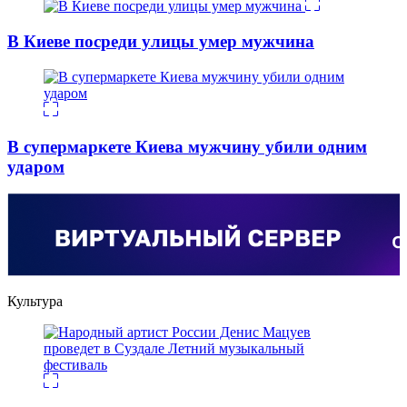
В Киеве посреди улицы умер мужчина
В супермаркете Киева мужчину убили одним
ударом
Культура