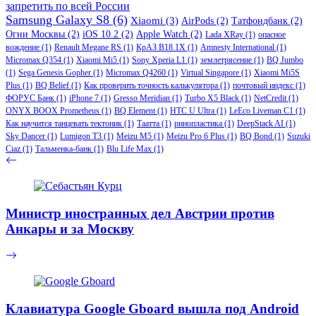
запретить по всей России
Samsung Galaxy S8
(6)
Xiaomi
(3)
AirPods
(2)
Татфондбанк
(2)
Огни Москвы
(2)
iOS 10.2
(2)
Apple Watch
(2)
Lada XRay
(1)
опасное
вождение
(1)
Renault Megane RS
(1)
КрАЗ В18.1Х
(1)
Amnesty International
(1)
Micromax Q354
(1)
Xiaomi Mi5
(1)
Sony Xperia L1
(1)
землетрясение
(1)
BQ Jumbo
(1)
Sega Genesis Gopher
(1)
Micromax Q4260
(1)
Virtual Singapore
(1)
Xiaomi Mi5S
Plus
(1)
BQ Belief
(1)
Как проверить точность калькулятора
(1)
почтовый индекс
(1)
ФОРУС Банк
(1)
iPhone 7
(1)
Gresso Meridian
(1)
Turbo X5 Black
(1)
NetCredit
(1)
ONYX BOOX Prometheus
(1)
BQ Element
(1)
HTC U Ultra
(1)
LeEco Liveman C1
(1)
Как научится танцевать тектоник
(1)
Таатта
(1)
ринопластика
(1)
DeepStack AI
(1)
Sky Dancer
(1)
Lumigon T3
(1)
Meizu M5
(1)
Meizu Pro 6 Plus
(1)
BQ Bond
(1)
Suzuki
Ciaz
(1)
Тальменка-банк
(1)
Blu Life Max
(1)
Министр иностранных дел Австрии против
Анкары и за Москву
Клавиатура Google Gboard вышла под Android