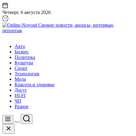
Перейти
к
Четверг, 6 августа 2026
содержанию
Online-
Novosti
Авто
Свежие
Бизнес
новости,
Политика
анонсы,
Культура
интервью,
Спорт
репортаж
Технологии
Мода
Красота и здоровье
Досуг
HI-FI
ЧП
Разное
Поиск
Меню
Цвет
Закрыть
переключателя